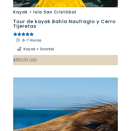
Kayak > Isla San Cristóbal
Tour de kayak Bahía Naufragio y Cerro
Tijeretas
6-7 Horas
Valorado
con
5.00
Kayak + Snorkel
de 5
$
190,00
USD