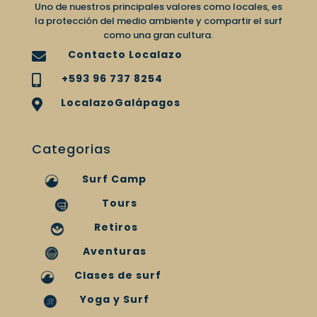
Uno de nuestros principales valores como locales, es
la protección del medio ambiente y compartir el surf
como una gran cultura.
Contacto Localazo

+593 96 737 8254

LocalazoGalápagos

Categorias
Surf Camp
Tours
Retiros
Aventuras
Clases de surf
Yoga y Surf