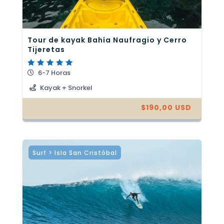
Tour de kayak Bahía Naufragio y Cerro
Tijeretas
6-7 Horas
Valorado
con
5.00
Kayak + Snorkel
de 5
$
190,00
USD
Surf > Isla San Cristóbal