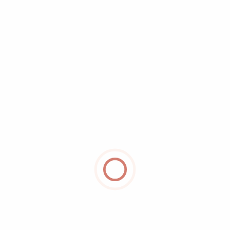
Localazo Surf Rider Galápagos
Uno de nuestros principales valores como locales, es
la protección del medio ambiente y compartir el surf
como una gran cultura.
Contacto Localazo

+593 96 737 8254

LocalazoGalápagos
