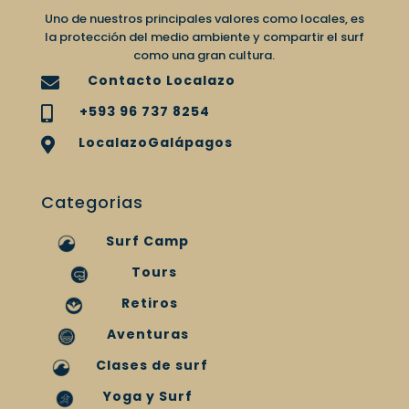
Uno de nuestros principales valores como locales, es
la protección del medio ambiente y compartir el surf
como una gran cultura.
Contacto Localazo

+593 96 737 8254

LocalazoGalápagos

Categorias
Surf Camp
Tours
Retiros
Aventuras
Clases de surf
Yoga y Surf