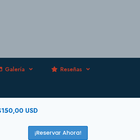
Galería
Reseñas
$
150,00
USD
¡Reservar Ahora!