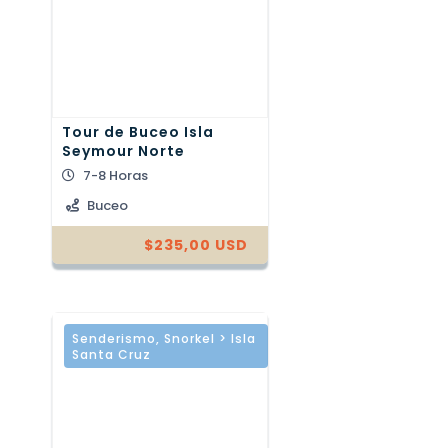
Tour de Buceo Isla
Seymour Norte
7-8 Horas
Buceo
$
235,00
USD
Senderismo
,
Snorkel > Isla
Santa Cruz