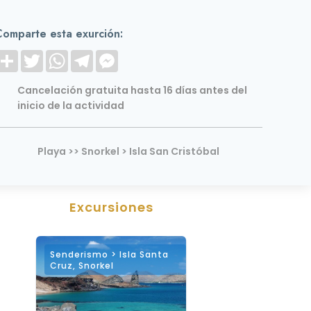
Comparte esta exurción:
S
T
W
T
M
h
w
h
e
e
a
i
a
l
s
r
t
t
e
s
Cancelación gratuita hasta 16 días antes del
e
t
s
g
e
inicio de la actividad
e
A
r
n
r
p
a
g
p
m
e
r
Playa
>>
Snorkel > Isla San Cristóbal
Excursiones
Senderismo > Isla Santa
Cruz
,
Snorkel