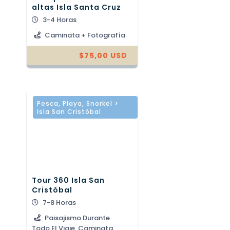
altas Isla Santa Cruz
3-4 Horas
Caminata + Fotografía
$
75,00
USD
Pesca
,
Playa
,
Snorkel >
Isla San Cristóbal
Tour 360 Isla San
Cristóbal
7-8 Horas
Paisajismo Durante
Todo El Viaje, Caminata,