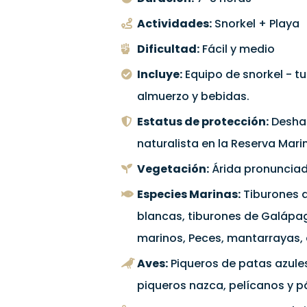
Actividades:
Snorkel + Playa
Dificultad:
Fácil y medio
Incluye:
Equipo de snorkel - t
almuerzo y bebidas.
Estatus de protección:
Deshab
naturalista en la Reserva Mar
Vegetación:
Árida pronunciad
Especies Marinas:
Tiburones d
blancas, tiburones de Galápago
marinos, Peces, mantarrayas, d
Aves:
Piqueros de patas azules
piqueros nazca, pelícanos y pá