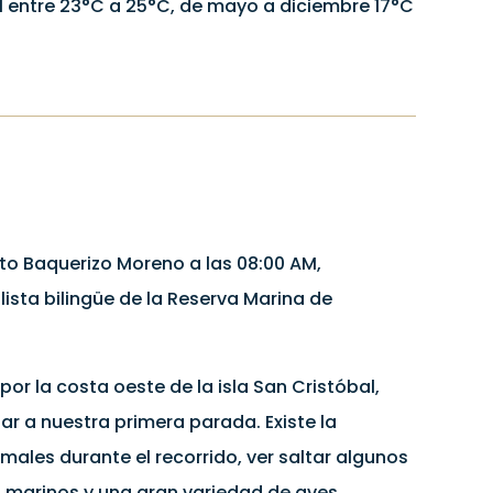
l entre 23°C a 25°C, de mayo a diciembre 17°C
rto Baquerizo Moreno a las 08:00 AM,
sta bilingüe de la Reserva Marina de
r la costa oeste de la isla San Cristóbal,
ar a nuestra primera parada. Existe la
males durante el recorrido, ver saltar algunos
s marinos y una gran variedad de aves.