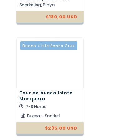
Snorkeling, Playa
$
180,00
USD
Buceo > Isla Santa Cruz
Tour de buceo Islote
Mosquera
7-8 Horas
Buceo + Snorkel
$
235,00
USD