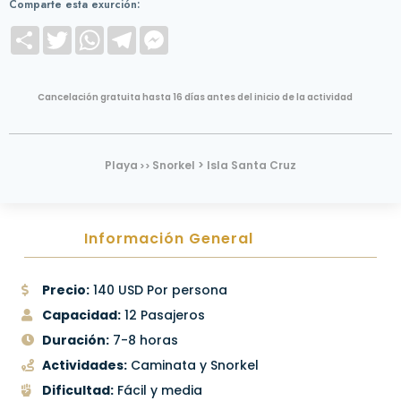
Comparte esta exurción:
S
T
W
T
M
h
w
h
e
e
a
i
a
l
s
r
t
t
e
s
e
t
s
g
e
Cancelación gratuita hasta 16 días antes del inicio de la actividad
e
A
r
n
r
p
a
g
p
m
e
r
Playa
Snorkel > Isla Santa Cruz
>>
Información General
Precio:
140 USD Por persona
Capacidad:
12 Pasajeros
Duración:
7-8 horas
Actividades:
Caminata y Snorkel
Dificultad:
Fácil y media