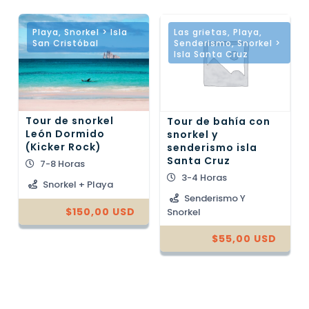
Playa
,
Snorkel > Isla
Las grietas
,
Playa
,
San Cristóbal
Senderismo
,
Snorkel >
Isla Santa Cruz
Tour de snorkel
Tour de bahía con
León Dormido
snorkel y
(Kicker Rock)
senderismo isla
Santa Cruz
7-8 Horas
3-4 Horas
Snorkel + Playa
Senderismo Y
$
150,00
USD
Snorkel
$
55,00
USD