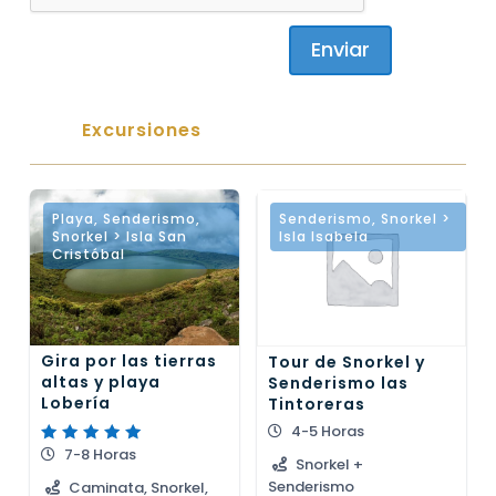
Enviar
Excursiones
Playa
,
Senderismo
,
Senderismo
,
Snorkel >
Snorkel > Isla San
Isla Isabela
Cristóbal
Gira por las tierras
Tour de Snorkel y
altas y playa
Senderismo las
Lobería
Tintoreras
4-5 Horas
7-8 Horas
Valorado
Snorkel +
con
5.00
Senderismo
Caminata, Snorkel,