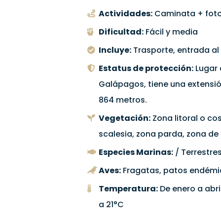
Actividades:
Caminata + foto
Dificultad:
Fácil y media
Incluye:
Trasporte, entrada al
Estatus de protección:
Lugar 
Galápagos, tiene una extensió
864 metros.
Vegetación:
Zona litoral o co
scalesia, zona parda, zona d
Especies Marinas:
/ Terrestre
Aves:
Fragatas, patos endémic
Temperatura:
De enero a abri
a 21°C