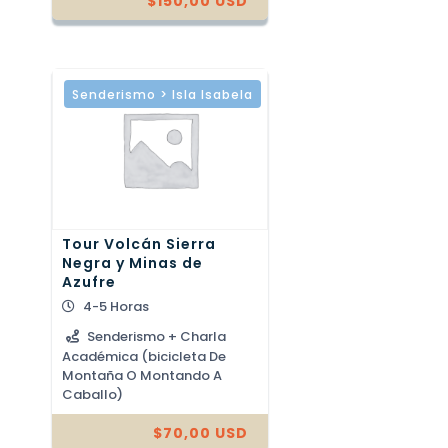
$
150,00
USD
Senderismo > Isla Isabela
Tour Volcán Sierra
Negra y Minas de
Azufre
4-5 Horas
Senderismo + Charla
Académica (bicicleta De
Montaña O Montando A
Caballo)
$
70,00
USD