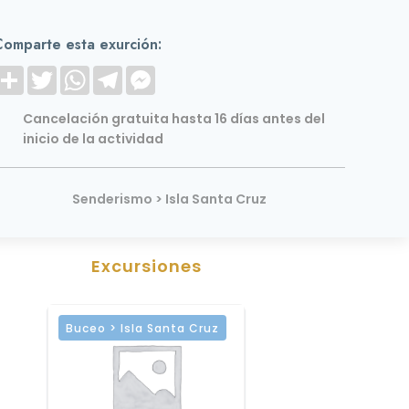
Comparte esta exurción:
S
T
W
T
M
h
w
h
e
e
a
i
a
l
s
r
t
t
e
s
Cancelación gratuita hasta 16 días antes del
e
t
s
g
e
inicio de la actividad
e
A
r
n
r
p
a
g
p
m
e
r
Senderismo > Isla Santa Cruz
Excursiones
Buceo > Isla Santa Cruz