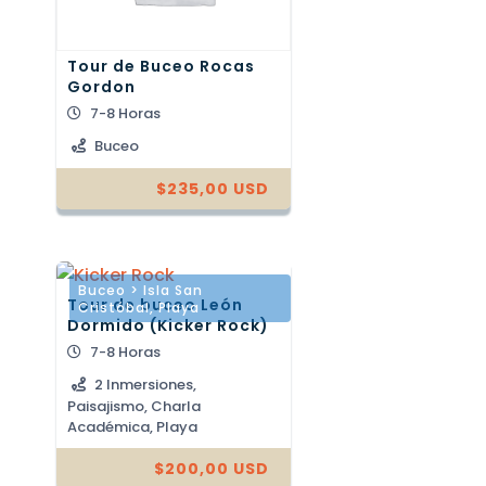
Tour de Buceo Rocas
Gordon
7-8 Horas
Buceo
$
235,00
USD
Buceo > Isla San
Tour de buceo León
Cristóbal
,
Playa
Dormido (Kicker Rock)
7-8 Horas
2 Inmersiones,
Paisajismo, Charla
Académica, Playa
$
200,00
USD