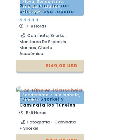
Playa
,
Senderismo
,
Gira por las tierras
Snorkel > Isla San
altas y playa Lobería
Cristóbal
7-8 Horas
Valorado
con
5.00
Caminata, Snorkel,
de 5
Monitoreo De Especies
Marinas, Charla
Académica.
$
140,00
USD
Senderismo > Isla Isabela
,
Tour de Snorkel y
Snorkel
Caminata los Túneles
5-6 Horas
Fotografia + Caminata
+ Snorkel