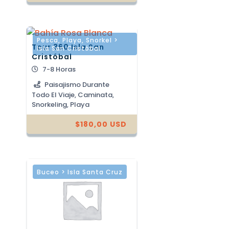
Pesca
,
Playa
,
Snorkel >
Tour 360 Isla San
Isla San Cristóbal
Cristóbal
7-8 Horas
Paisajismo Durante
Todo El Viaje, Caminata,
Snorkeling, Playa
$
180,00
USD
Buceo > Isla Santa Cruz