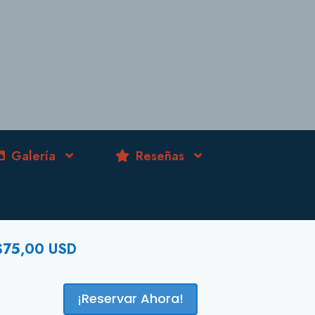
Galería
Reseñas
$
75,00
USD
¡Reservar Ahora!